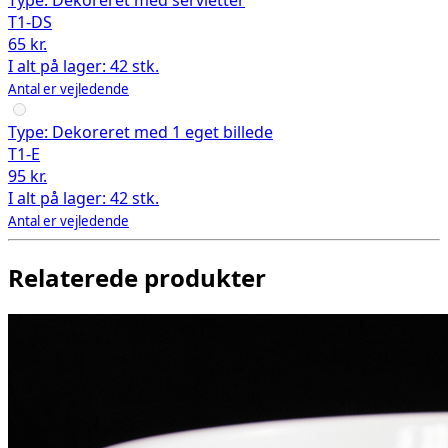
Type:
Dekoreret med servietter
T1-DS
65 kr.
I alt på lager: 42 stk.
Antal er vejledende
Type:
Dekoreret med 1 eget billede
T1-E
95 kr.
I alt på lager: 42 stk.
Antal er vejledende
Relaterede produkter