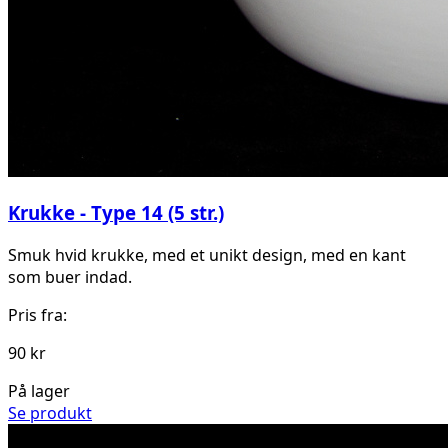
Krukke - Type 14 (5 str.)
Smuk hvid krukke, med et unikt design, med en kant
som buer indad.
Pris fra:
90 kr
På lager
Se produkt