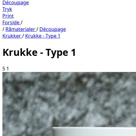
Découpage
Tryk
Print
Forside
/
/
Råmaterialer
/
Découpage
Krukker
/
Krukke - Type 1
Krukke - Type 1
5
1