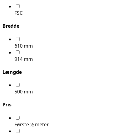
FSC
Bredde
610 mm
914 mm
Længde
500 mm
Pris
Første ½ meter