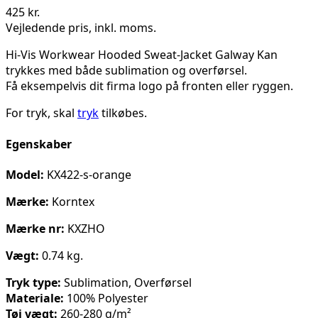
425
kr.
Vejledende pris, inkl. moms.
Hi-Vis Workwear Hooded Sweat-Jacket Galway Kan
trykkes med både sublimation og overførsel.
Få eksempelvis dit firma logo på fronten eller ryggen.
For tryk, skal
tryk
tilkøbes.
Egenskaber
Model:
KX422-s-orange
Mærke:
Korntex
Mærke nr:
KXZHO
Vægt:
0.74 kg.
Tryk type:
Sublimation, Overførsel
Materiale:
100% Polyester
Tøj vægt:
260-280 g/m²