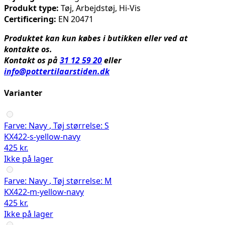
Produkt type:
Tøj, Arbejdstøj, Hi-Vis
Certificering:
EN 20471
Produktet kan kun købes i butikken eller ved at
kontakte os.
Kontakt os på
31 12 59 20
eller
info@pottertilaarstiden.dk
Varianter
Farve:
Navy
,
Tøj størrelse:
S
KX422-s-yellow-navy
425 kr.
Ikke på lager
Farve:
Navy
,
Tøj størrelse:
M
KX422-m-yellow-navy
425 kr.
Ikke på lager