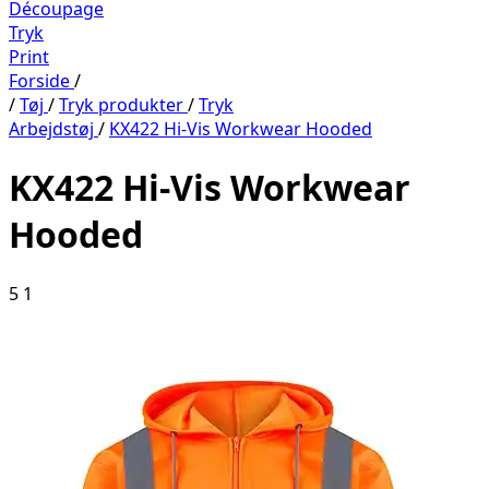
Découpage
Tryk
Print
Forside
/
/
Tøj
/
Tryk produkter
/
Tryk
Arbejdstøj
/
KX422 Hi-Vis Workwear Hooded
KX422 Hi-Vis Workwear
Hooded
5
1